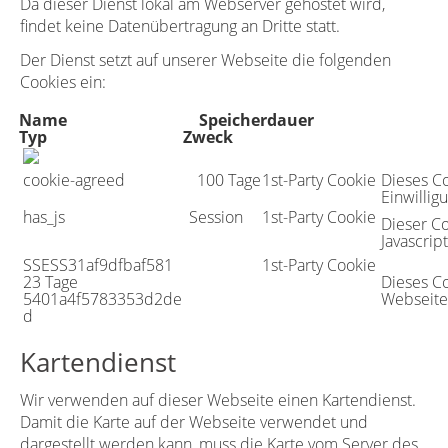
Da dieser Dienst lokal am Webserver gehostet wird,
findet keine Datenübertragung an Dritte statt.
Der Dienst setzt auf unserer Webseite die folgenden
Cookies ein:
Name
Speicherdauer
Typ
Zweck
cookie-agreed
100 Tage
1st-Party Cookie
Dieses Co
Einwillig
has_js
Session
1st-Party Cookie
Dieser C
Javascript
SSESS31af9dfbaf581
1st-Party Cookie
23 Tage
Dieses C
5401a4f5783353d2de
Webseite 
d
Kartendienst
Wir verwenden auf dieser Webseite einen Kartendienst.
Damit die Karte auf der Webseite verwendet und
dargestellt werden kann, muss die Karte vom Server des