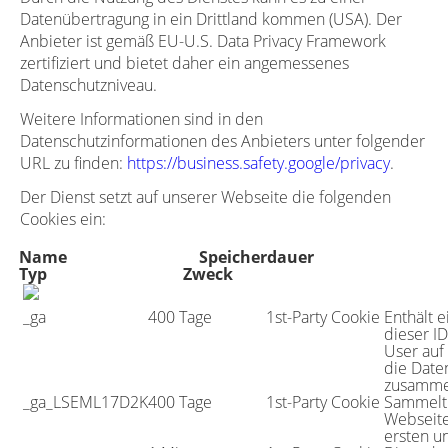
Datenübertragung in ein Drittland kommen (USA). Der
Anbieter ist gemäß EU-U.S. Data Privacy Framework
zertifiziert und bietet daher ein angemessenes
Datenschutzniveau.
Weitere Informationen sind in den
Datenschutzinformationen des Anbieters unter folgender
URL zu finden:
https://business.safety.
g
oo
g
le/privacy
.
Der Dienst setzt auf unserer Webseite die folgenden
Cookies ein:
Name
Speicherdauer
Typ
Zweck
_ga
400 Tage
1st-Party Cookie
Enthält e
dieser I
User auf
die Date
zusamme
_ga_LSEML17D2K
400 Tage
1st-Party Cookie
Sammelt 
Webseite
ersten u