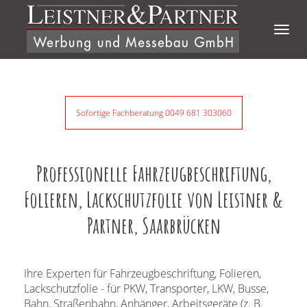
Direkt zum Inhalt
Togg
navig
Sofortige Fachberatung 0049 681 303060
Professionelle Fahrzeugbeschriftung,
Folieren, Lackschutzfolie von Leistner &
Partner, Saarbrücken
Ihre Experten für Fahrzeugbeschriftung, Folieren,
Lackschutzfolie - für PKW, Transporter, LKW, Busse,
Bahn, Straßenbahn, Anhänger, Arbeitsgeräte (z. B.