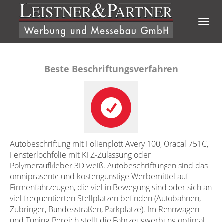
Direkt zum Inhalt
Togg
navig
Beste Beschriftungsverfahren
Autobeschriftung mit Folienplott Avery 100, Oracal 751C,
Fensterlochfolie mit KFZ-Zulassung oder
Polymeraufkleber 3D weiß. Autobeschriftungen sind das
omnipräsente und kostengünstige Werbemittel auf
Firmenfahrzeugen, die viel in Bewegung sind oder sich an
viel frequentierten Stellplätzen befinden (Autobahnen,
Zubringer, Bundesstraßen, Parkplätze). Im Rennwagen-
und Tuning-Bereich stellt die Fahrzeugwerbung optimal