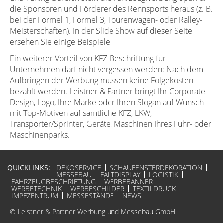
die Sponsoren und Förderer des Rennsports heraus (z. B.
bei der Formel 1, Formel 3, Tourenwagen- oder Ralley-
Meisterschaften). In der Slide Show auf dieser Seite
ersehen Sie einige Beispiele.
Ein weiterer Vorteil von KFZ-Beschriftung für
Unternehmen darf nicht vergessen werden: Nach dem
Aufbringen der Werbung müssen keine Folgekosten
bezahlt werden. Leistner & Partner bringt Ihr Corporate
Design, Logo, Ihre Marke oder Ihren Slogan auf Wunsch
mit Top-Motiven auf sämtliche KFZ, LKW,
Transporter/Sprinter, Geräte, Maschinen Ihres Fuhr- oder
Maschinenparks.
QUICKLINKS:
DEKOSERVICE
SCHAUFENSTERDEKORATION
MESSEBAU
FALTDISPLAY
LOGISTIK
FAHRZEUGBESCHRIFTUNG
WERBEBANNER
WERBETECHNIK
WERBESCHILDER
TEXTILDRUCK
IMPFZENTRUM
MESSESTÄNDE
NEWS
© Leistner & Partner Werbung und Messebau GmbH