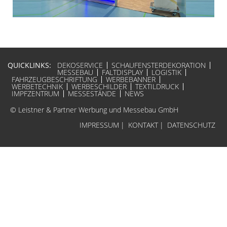
QUICKLINKS:
DEKOSERVICE
SCHAUFENSTERDEKORATION
MESSEBAU
FALTDISPLAY
LOGISTIK
FAHRZEUGBESCHRIFTUNG
WERBEBANNER
WERBETECHNIK
WERBESCHILDER
TEXTILDRUCK
IMPFZENTRUM
MESSESTÄNDE
NEWS
© Leistner & Partner Werbung und Messebau GmbH
IMPRESSUM
|
KONTAKT
|
DATENSCHUTZ