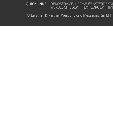
QUICKLINKS:
DEKOSERVICE
SCHAUFENSTERDEKO
WERBESCHILDER
TEXTILDRUCK
IM
© Leistner & Partner Werbung und Messebau GmbH