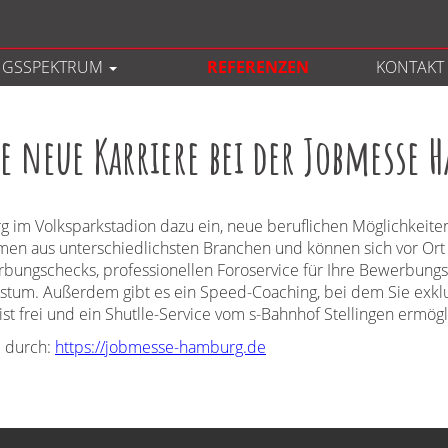
Einfach, schnell und doch
anspruchsvoll.
NGSSPEKTRUM
REFERENZEN
KONTAKT
re neue Karriere bei der Jobmesse
 im Volksparkstadion dazu ein, neue beruflichen Möglichkeiten
hmen aus unterschiedlichsten Branchen und können sich vor Ort
werbungschecks, professionellen Foroservice für Ihre Bewerb
stum. Außerdem gibt es ein Speed-Coaching, bei dem Sie exkl
 ist frei und ein Shutlle-Service vom s-Bahnhof Stellingen ermög
ie durch:
https://jobmesse-hamburg.de